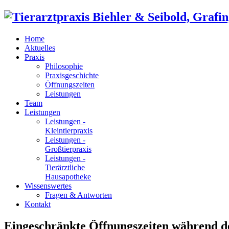
Home
Aktuelles
Praxis
Philosophie
Praxisgeschichte
Öffnungszeiten
Leistungen
Team
Leistungen
Leistungen -
Kleintierpraxis
Leistungen -
Großtierpraxis
Leistungen -
Tierärztliche
Hausapotheke
Wissenswertes
Fragen & Antworten
Kontakt
Eingeschränkte Öffnungszeiten während d