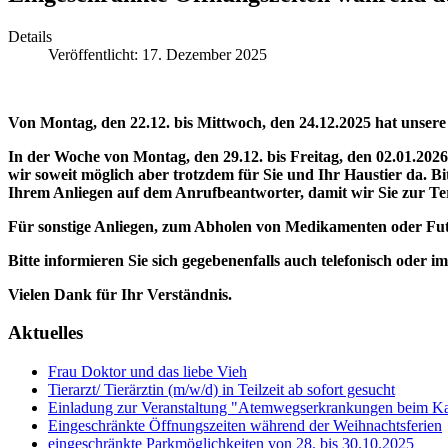
Details
Veröffentlicht: 17. Dezember 2025
Von Montag, den 22.12. bis Mittwoch, den 24.12.2025 hat unsere 
In der Woche von Montag, den 29.12. bis Freitag, den 02.01.2026
wir soweit möglich aber trotzdem für Sie und Ihr Haustier da. Bi
Ihrem Anliegen auf dem Anrufbeantworter, damit wir Sie zur T
Für sonstige Anliegen, zum Abholen von Medikamenten oder Futte
Bitte informieren Sie sich gegebenenfalls auch telefonisch oder 
Vielen Dank für Ihr Verständnis.
Aktuelles
Frau Doktor und das liebe Vieh
Tierarzt/ Tierärztin (m/w/d) in Teilzeit ab sofort gesucht
Einladung zur Veranstaltung "Atemwegserkrankungen beim K
Eingeschränkte Öffnungszeiten während der Weihnachtsferien
eingeschränkte Parkmöglichkeiten von 28. bis 30.10.2025